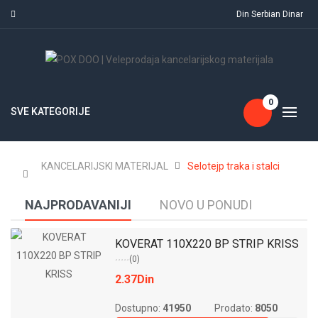
Din Serbian Dinar
0
SVE KATEGORIJE
KANCELARIJSKI MATERIJAL
Selotejp traka i stalci
NAJPRODAVANIJI
NOVO U PONUDI
KOVERAT 110X220 BP STRIP KRISS
(0)
2.37Din
Dostupno:
41950
Prodato:
8050