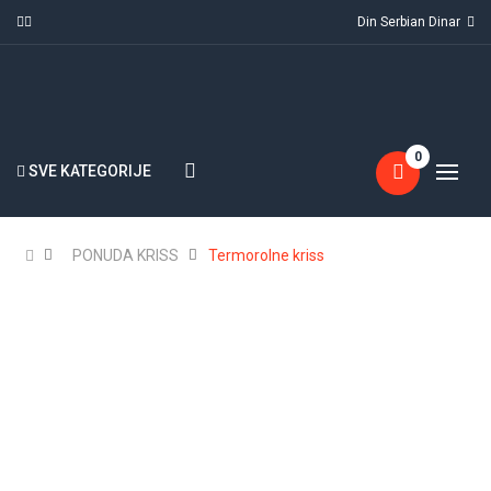
Din Serbian Dinar
0
SVE KATEGORIJE
PONUDA KRISS
Termorolne kriss
NAJPRODAVANIJI
NOVO U PONUDI
KOVERAT 110X220 BP STRIP KRISS
(0)
2.37Din
Dostupno:
41950
Prodato:
8050